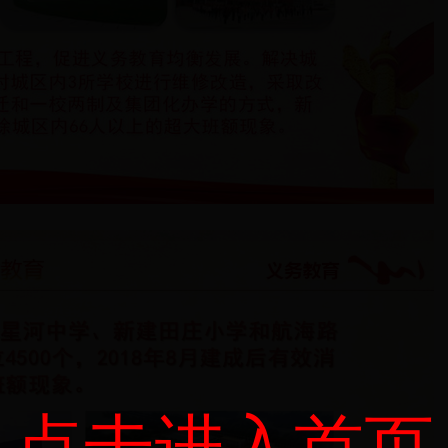
点击进入首页