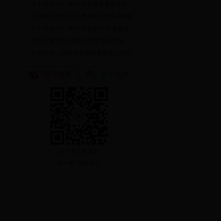
关于举办2017年兰考县教育系统美术、
关于举办2017年兰考县中小学生花样跳
关于举办2017年兰考县初中生“县长杯
关于开展“依法治校示范校”验收暨学
关于印发《消防安全宣传教育月活动方
官方微博
官方微博
@兰考县教体局
扫一扫 立即关注