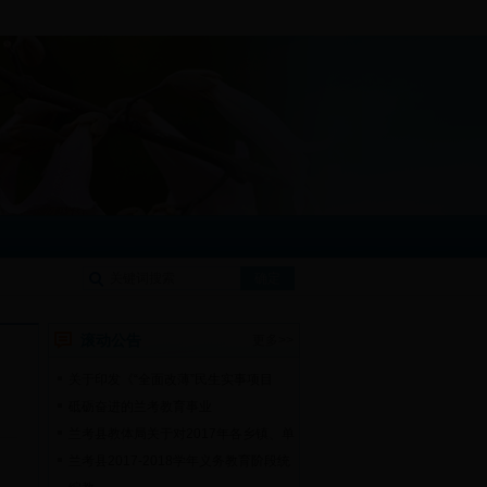
滚动公告
更多>>
关于印发《“全面改薄”民生实事项目
砥砺奋进的兰考教育事业
兰考县教体局关于对2017年各乡镇、单
兰考县2017-2018学年义务教育阶段统