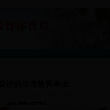
奋进的兰考教育事业
16:35
来源：兰考县教体局
??
【打印】
??
【关闭】
砥砺奋进的兰考教育事业